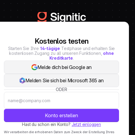
Kostenlos testen
Starten Sie Ihre
14-tägige
Testphase und erhalten Sie
kostenlosen Zugang zu all unseren Funktionen,
ohne
Kreditkarte
.
Melde dich bei Google an
Melden Sie sich bei Microsoft 365 an
ODER
Hast du schon ein Konto?
Jetzt einloggen
Wir verarbeiten die erhobenen Daten zum Zweck der Erstellung Ihres