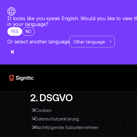
Rechtliches & Compliance
It looks like you speak English. Would you like to view th
in your language?
Sie auf unsere rechtlichen Dokumente sowie Informationen zu Dat
YES
NO
 und Compliance zu. Alle Unterlagen stehen Ihnen transparent und 
Verfügung.
Or select another language
1. Allgemeines
Allgemeine Geschäftsbedingungen
Impressum
Vertraulichkeitspolitik
2. DSGVO
Cookies
Datenschutzerklärung
Nachfolgende Subunternehmer