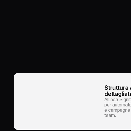
Struttura
dettagliata
Allinea Signi
per automatiz
e campagne pe
team.