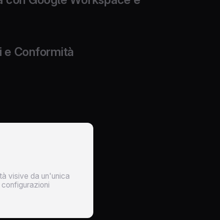
nte cloud per importare utenti, dati e strutture
figurazioni complesse.
i e Conformità
 sicurezza per garantire un utilizzo controllato e
iche interne.
ità visive da un'unica
configurazioni