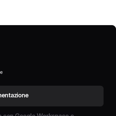
 e
mentazione
li per automatizzare l'implementazione di firme e
tate a ogni livello della tua struttura aziendale.
va con Google Workspace e