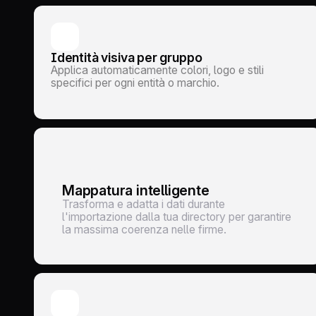
Identità visiva per gruppo
Applica automaticamente colori, logo e stili
specifici per ogni entità o marchio.
Mappatura intelligente
Trasforma e adatta i dati durante
l'importazione dalla tua directory per garantire
la massima coerenza nelle firme.