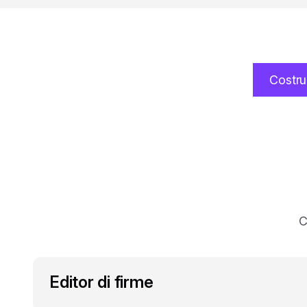
Costru
C
Editor di firme
Crea e modifica le tue firme con un editor visuale intuiti