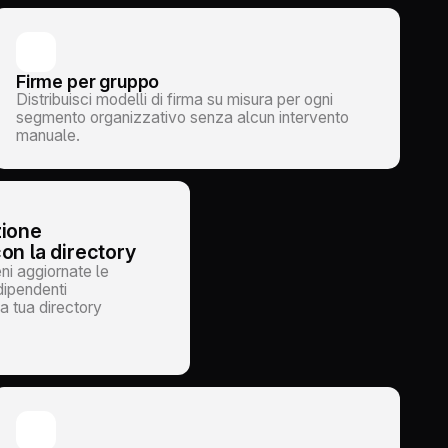
Firme per gruppo
Distribuisci modelli di firma su misura per ogni
segmento organizzativo senza alcun intervento
manuale.
zione
on la directory
ni aggiornate le
dipendenti
a tua directory