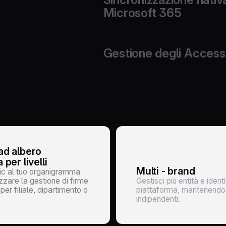
Microsoft 365
Collega automaticamente il tuo ambie
gerarchiche senza necessità di con
Gestione degli Access
Definisci ruoli, permessi e policy di
conforme alle normative e alle polit
 ad albero
 per livelli
Multi - brand
tic al tuo organigramma
zare la gestione di firme
Gestisci più entità e ident
r filiale, dipartimento o
piattaforma, mantenendo 
indipendenti.