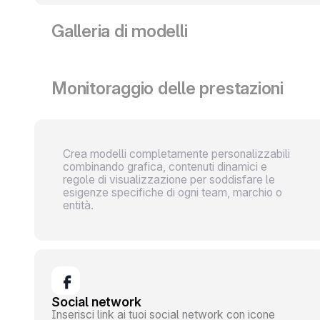
consente di assemblare tutti gli elementi necessari se
competenze tecniche.
Galleria di modelli
Accedi a una libreria di modelli pronti all'uso per veloci
creazione e garantire la coerenza grafica.
Monitoraggio delle prestazioni
Analizza le interazioni generate e trasforma i tuoi clic in
utilizzabili per pilotare le tue prossime campagne.
Crea modelli completamente personalizzabili
combinando grafica, contenuti dinamici e
regole di visualizzazione per soddisfare le
esigenze specifiche di ogni team, marchio o
entità.
Social network
Inserisci link ai tuoi social network con icone