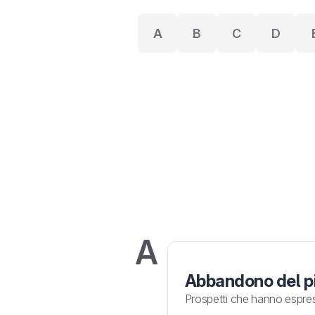
A
B
C
D
A
Abbandono del 
Prospetti che hanno espres