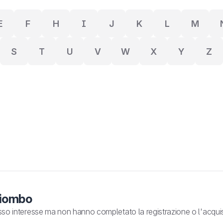
E
F
H
I
J
K
L
M
S
T
U
V
W
X
Y
Z
piombo
so interesse ma non hanno completato la registrazione o l'acquis