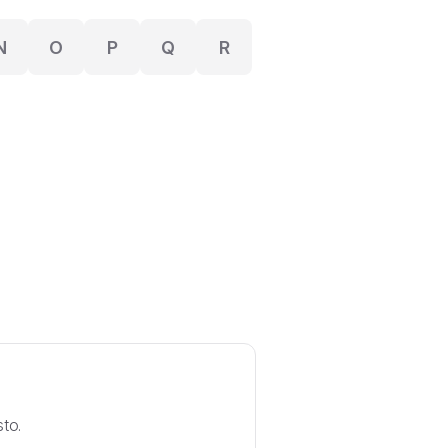
N
O
P
Q
R
to.