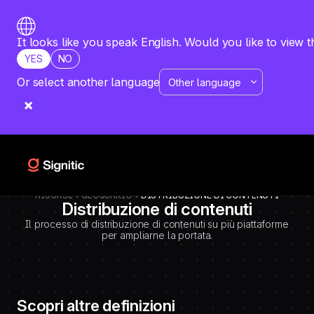
-
=============================================
DEBUT CODE E - TEMPLATE CMS DEFINITIONS / LEXIQUE
Emplacement Webflow: Template CMS Definitions > Page settings >
It looks like you speak English. Would you like to view t
Custom code > Inside tag
YES
NO
=============================================
-->
Or select another language
RISORSE
GLOSSARIO
DISTRIBUZIONE DI CONTENUTI
Distribuzione di contenuti
Il processo di distribuzione di contenuti su più piattaforme
per ampliarne la portata.
Scopri altre definizioni