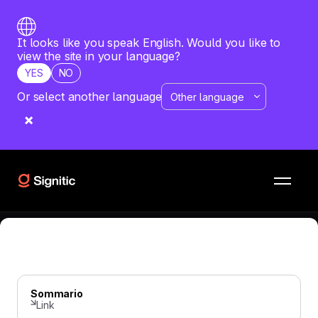
It looks like you speak English. Would you like to
view the site in your language?
YES
NO
Or select another language
FIRMA EMAIL
—
JUNE 9, 2026
9 motivi per diventare un partner
Signitic
Soddisfare i clienti e aumentare i ricavi ricorrenti
Sommario
Link