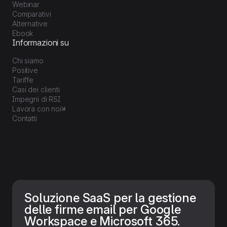
Webinar
Comparativi
Alternative
Ebook
Informazioni su
Chi siamo
Positive
Tariffe
Casi dei clienti
Impegni di RSI
Lavora con noi
Contatti
Soluzione SaaS per la gestione
delle firme email per Google
Workspace e Microsoft 365.