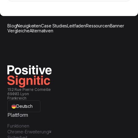
Blog
Neuigkeiten
Case Studies
Leitfaden
Ressourcen
Banner
Vergleiche
Alternativen
152 Rue Pierre Corneille
69003 Lyon
Frankreich
Deutsch
Plattform
Funktionen
Chrome-Erweiterung
Sicherheit