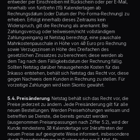
entweder per Einschreiben mit Rückschein oder per E-Mail,
innerhalb von fünfzehn (15) Kalendertagen ab
Rechnungsdatum (oder Datum der Pro-Forma-Rechnung) zu
erheben. Erfolgt innerhalb dieses Zeitraums kein
Widerspruch, gilt die Rechnung als anerkannt. Bei
Zahlungsverzug oder teilweisem/nicht vollständigem
Zahlungseingang ist Netstag berechtigt, eine pauschale
Mahnkostenpauschale in Höhe von 40 Euro pro Rechnung
sowie Verzugszinsen in Höhe des Dreifachen des
gesetzlichen Zinssatzes zu berechnen; diese werden ab
dem Tag nach dem Fälligkeitsdatum der Rechnung fällig.
Sollten Netstag darüber hinausgehende Kosten für das
Inkasso entstehen, behält sich Netstag das Recht vor, diese
gegen Nachweis dem Kunden in Rechnung zu stellen. Für
vorzeitige Zahlungen wird kein Skonto gewährt.
5.4. Preisänderung
. Netstag behält sich das Recht vor, die
Preise jederzeit zu ändern. Jede Preisänderung gilt für alle
neuen Bestellungen. Werden Preiserhöhungen wirksam und
betreffen sie Dienste, die bereits genutzt werden
(ausgenommen Preisanpassungen nach Ziffer 5.2), wird der
Kunde mindestens 30 Kalendertage vor Inkrafttreten der
neuen Preise auf geeignete Weise informiert, insbesondere
durch Benachrichtigung im System oder per E-Mail. Ab