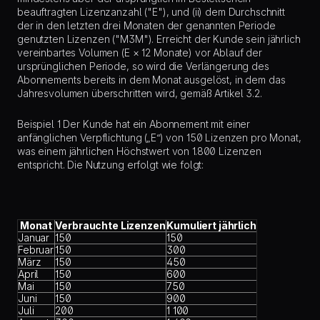
beauftragten Lizenzanzahl ("E"), und (ii) dem Durchschnitt
der in den letzten drei Monaten der genannten Periode
genutzten Lizenzen ("M3M"). Erreicht der Kunde sein jährlich
vereinbartes Volumen (E × 12 Monate) vor Ablauf der
ursprünglichen Periode, so wird die Verlängerung des
Abonnements bereits in dem Monat ausgelöst, in dem das
Jahresvolumen überschritten wird, gemäß Artikel 3.2.
Beispiel 1
Der Kunde hat ein Abonnement mit einer
anfänglichen Verpflichtung („E“) von 150 Lizenzen pro Monat,
was einem jährlichen Höchstwert von 1.800 Lizenzen
entspricht. Die Nutzung erfolgt wie folgt:
Monat
Verbrauchte Lizenzen
Kumuliert jährlich
Januar
150
150
Februar
150
300
März
150
450
April
150
600
Mai
150
750
Juni
150
900
Juli
200
1 100