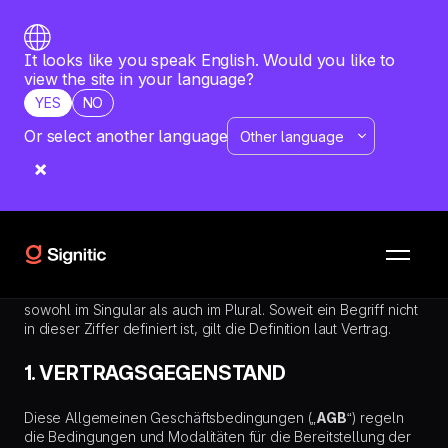
It looks like you speak English. Would you like to
view the site in your language?
YES
NO
Or select another language
DOCUMENTS
ALLGEMEINE GESCHÄFTSBEDINGUNGEN
Allgemeine Geschäftsbedingungen
Gültig ab dem 18/11/2025
Die in diesem Vertrag verwendeten Begriffe haben die
Bedeutung gemäß den Definitionen in Ziffer 17 dieser AGB,
sowohl im Singular als auch im Plural. Soweit ein Begriff nicht
in dieser Ziffer definiert ist, gilt die Definition laut Vertrag.
1. VERTRAGSGEGENSTAND
Diese Allgemeinen Geschäftsbedingungen („
AGB
“) regeln
die Bedingungen und Modalitäten für die Bereitstellung der