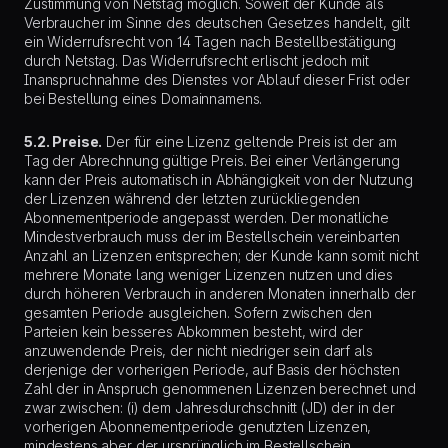
Zustimmung von Netstag möglich. Soweit der Kunde als
Verbraucher im Sinne des deutschen Gesetzes handelt, gilt
ein Widerrufsrecht von 14 Tagen nach Bestellbestätigung
durch Netstag. Das Widerrufsrecht erlischt jedoch mit
Inanspruchnahme des Dienstes vor Ablauf dieser Frist oder
bei Bestellung eines Domainnamens.
5.2. Preise.
Der für eine Lizenz geltende Preis ist der am
Tag der Abrechnung gültige Preis. Bei einer Verlängerung
kann der Preis automatisch in Abhängigkeit von der Nutzung
der Lizenzen während der letzten zurückliegenden
Abonnementperiode angepasst werden. Der monatliche
Mindestverbrauch muss der im Bestellschein vereinbarten
Anzahl an Lizenzen entsprechen; der Kunde kann somit nicht
mehrere Monate lang weniger Lizenzen nutzen und dies
durch höheren Verbrauch in anderen Monaten innerhalb der
gesamten Periode ausgleichen. Sofern zwischen den
Parteien kein besseres Abkommen besteht, wird der
anzuwendende Preis, der nicht niedriger sein darf als
derjenige der vorherigen Periode, auf Basis der höchsten
Zahl der in Anspruch genommenen Lizenzen berechnet und
zwar zwischen: (i) dem Jahresdurchschnitt (JD) der in der
vorherigen Abonnementperiode genutzten Lizenzen,
mindestens aber der ursprünglich im Bestellschein