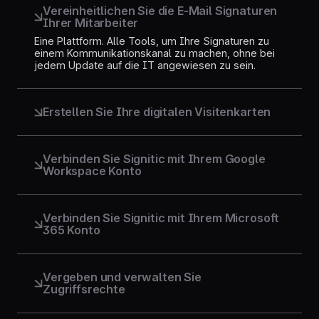
Vereinheitlichen Sie die E-Mail Signaturen
Ihrer Mitarbeiter
Eine Plattform. Alle Tools, um Ihre Signaturen zu
einem Kommunikationskanal zu machen, ohne bei
jedem Update auf die IT angewiesen zu sein.
Erstellen Sie Ihre digitalen Visitenkarten
Verwandeln Sie jede E-Mail-Signatur in eine
interaktive Visitenkarte. Zugänglich über einen QR-
Code oder einen Link, für ein stets aktuelles und
Verbinden Sie Signitic mit Ihrem Google
professionelles Profil.
Workspace Konto
Verbinden Sie Ihr Google-Verzeichnis. Konten,
Daten und Signaturen werden in Echtzeit
synchronisiert und sind direkt in Gmail nutzbar.
Verbinden Sie Signitic mit Ihrem Microsoft
365 Konto
An Azure Active Directory angebunden. Jede
Einstellung, jeder Austritt oder jede
Positionsänderung aktualisiert die Signaturen
Vergeben und verwalten Sie
automatisch. Outlook bleibt ohne manuelles
Zugriffsrechte
Eingreifen aktuell.
Legen Sie fest, wer was bearbeiten kann. Das
Marketing verwaltet die Vorlagen, die IT die