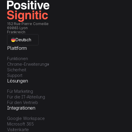
152 Rue Pierre Corneille
69003 Lyon
Frankreich
Deutsch
Plattform
Funktionen
Chrome-Erweiterung
Sicherheit
Support
Lösungen
Für Marketing
Für die IT-Abteilung
Für den Vertrieb
Integrationen
Google Workspace
Microsoft 365
Visitenkarte