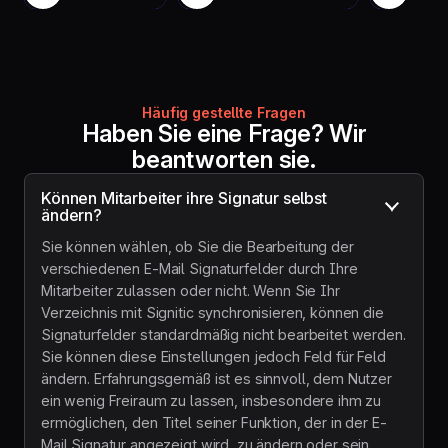
deutliche
bewältigt, die noch
um eine
Verbesserung
zu wenig genutzt
einfach
der
wurden. Vor allem
SaaS-
Konsistenz
aber sind sie ein
Lösung
unserer
extrem
handelt
Marke
reaktionsschnelles
den
Häufig gestellte Fragen
festgestellt."
Team."
Worksta
Haben Sie eine Frage? Wir
muss ni
beantworten sie.
installie
werden.
uns ist 
Können Mitarbeiter ihre Signatur selbst 
der ide
ändern?
Weg, u
unsere
Sie können wählen, ob Sie die Bearbeitung der
Signatu
verschiedenen E-Mail Signaturfelder durch Ihre
zu
Mitarbeiter zulassen oder nicht. Wenn Sie Ihr
zentrali
Verzeichnis mit Signitic synchronisieren, können die
und uns
Signaturfelder standardmäßig nicht bearbeitet werden.
Neuigke
wie z. B
Sie können diese Einstellungen jedoch Feld für Feld
unsere
ändern. Erfahrungsgemäß ist es sinnvoll, dem Nutzer
Webinar
ein wenig Freiraum zu lassen, insbesondere ihm zu
profess
ermöglichen, den Titel seiner Funktion, der in der E-
zu
bewerb
Mail Signatur angezeigt wird, zu ändern oder sein