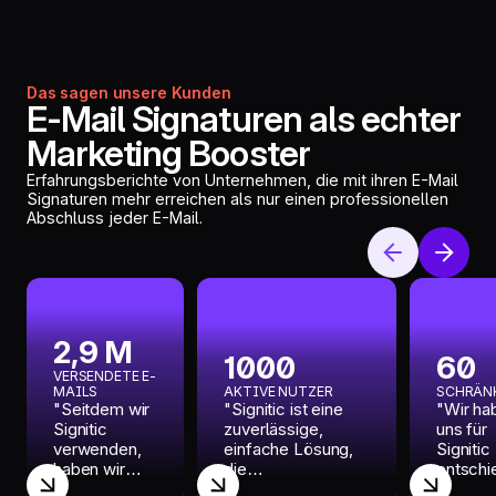
Das sagen unsere Kunden
E-Mail Signaturen als echter
Marketing Booster
Erfahrungsberichte von Unternehmen, die mit ihren E-Mail
Signaturen mehr erreichen als nur einen professionellen
Abschluss jeder E-Mail.
2,9 M
1000
60
VERSENDETE E-
MAILS
AKTIVE NUTZER
SCHRÄN
"Seitdem wir
"Signitic ist eine
"Wir ha
Signitic
zuverlässige,
uns für
verwenden,
einfache Lösung,
Signitic
haben wir
die
entschi
eine
Herausforderungen
weil es 