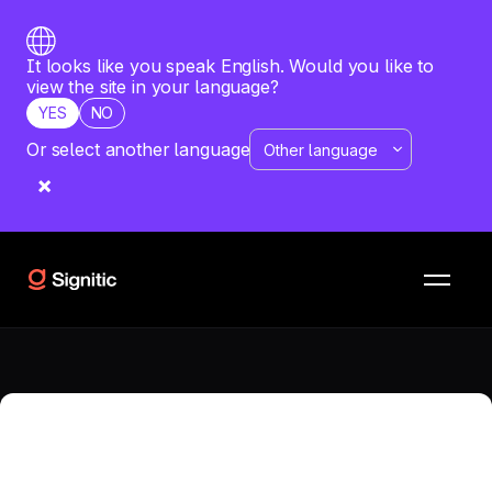
It looks like you speak English. Would you like to
view the site in your language?
YES
NO
Or select another language
RISORSE
CONFRONTI
CodeTwo vs
Newoldstamp
Qual è il software più adatto alla tua azienda? Vuoi
confrontare CodeTwo con Newoldstamp? Scopri un'analisi
dettagliata di entrambe le soluzioni.