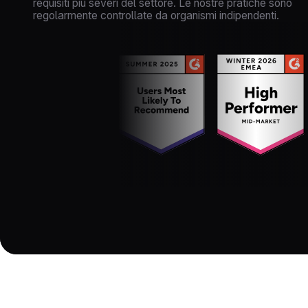
requisiti più severi del settore. Le nostre pratiche sono
regolarmente controllate da organismi indipendenti.