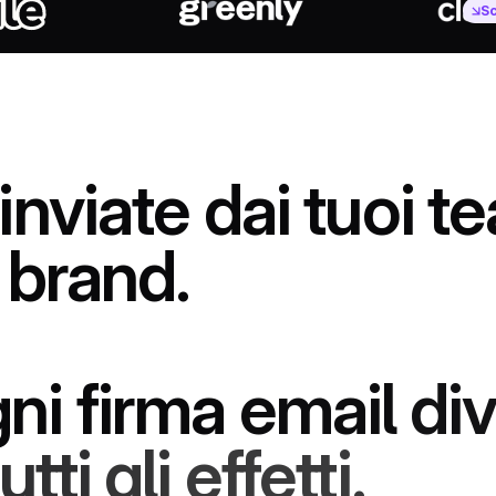
Sc
inviate
dai
tuoi
te
brand.
ni
firma
email
di
tutti
gli
effetti.