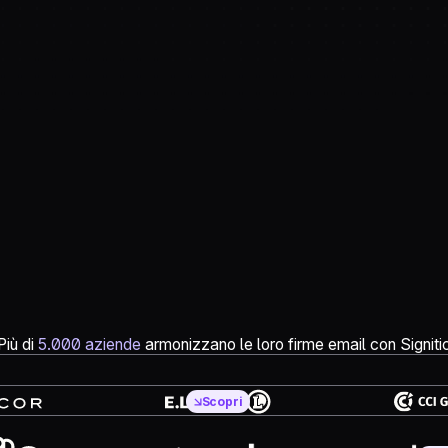
Elena
E. Leclerc
Più di
5.000 aziende
armonizzano le loro firme email con Signiti
Sandrine
Scopri