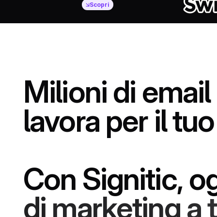
Scopri
Milioni
di
email
lavora
per
il
tuo
Con
Signitic,
og
di
marketing
a