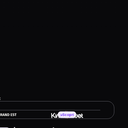
Maggi
King Jouet
c
Claranet
Scopri