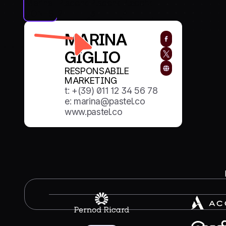
MARINA
GIGLIO
RESPONSABILE
MARKETING
t: +(39) 011 12 34 56 78
e: marina@pastel.co
www.pastel.co
Pauline
Aristid