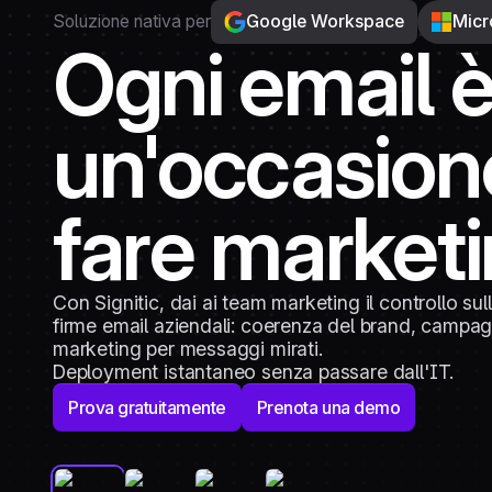
Soluzione nativa per
Google Workspace
Micr
Ogni email 
un'occasion
fare market
Con Signitic, dai ai team marketing il controllo sul
firme email aziendali: coerenza del brand, campa
marketing per messaggi mirati.
Deployment istantaneo senza passare dall'IT.
Prova gratuitamente
Prenota una demo