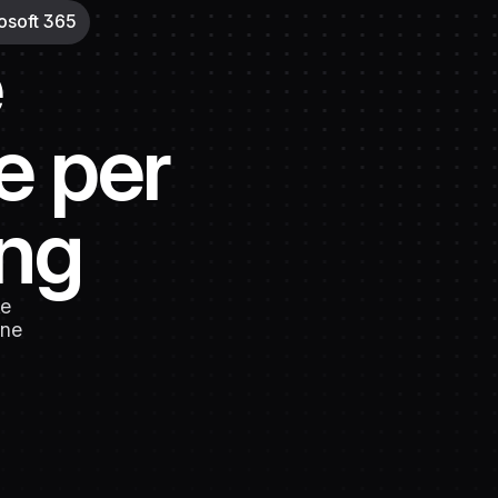
osoft 365
è
e per
ing
le
gne