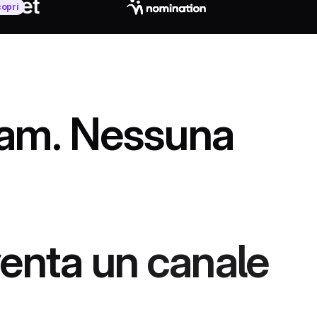
opri
am.
Nessuna
venta
un
canale