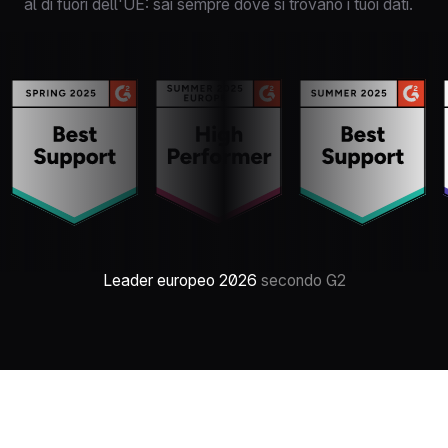
al di fuori dell'UE: sai sempre dove si trovano i tuoi dati.
Leader europeo 2026
secondo G2