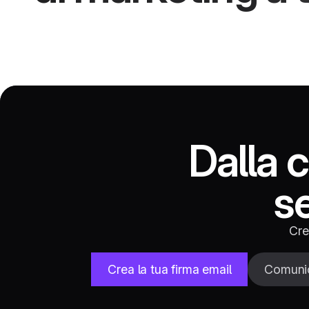
Dalla 
s
Cre
Crea la tua firma email
Comunic