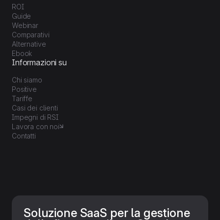
ROI
Guide
Webinar
Comparativi
Alternative
Ebook
Informazioni su
Chi siamo
Positive
Tariffe
Casi dei clienti
Impegni di RSI
Lavora con noi
Contatti
Soluzione SaaS per la gestione