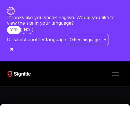
It looks like you speak English. Would you like to
view the site in your language?
YES
NO
Or select another language
RISORSE
CONFRONTI
Hubspot Generator vs
Signite
Qual è il software più adatto alla tua azienda? Vuoi
confrontare Hubspot Generator con Signite? Scopri un'analisi
dettagliata di entrambe le soluzioni.