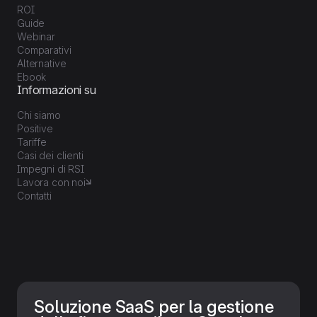
ROI
Guide
Webinar
Comparativi
Alternative
Ebook
Informazioni su
Chi siamo
Positive
Tariffe
Casi dei clienti
Impegni di RSI
Lavora con noi
Contatti
Soluzione SaaS per la gestione