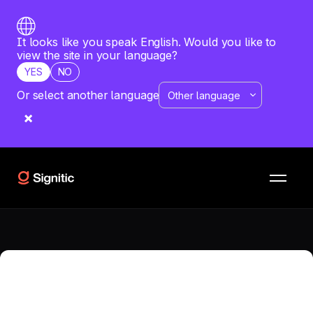
It looks like you speak English. Would you like to
view the site in your language?
YES
NO
Or select another language
RISORSE
CONFRONTI
Hubspot Generator vs
weadvocacy
Qual è il software più adatto alla tua azienda? Vuoi
confrontare Hubspot Generator con weadvocacy? Scopri
un'analisi dettagliata di entrambe le soluzioni.