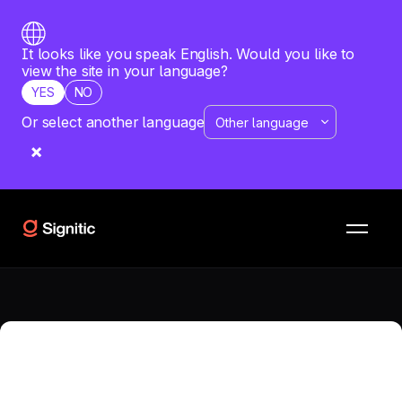
It looks like you speak English. Would you like to
view the site in your language?
YES
NO
Or select another language
RISORSE
CONFRONTI
Hubspot Generator vs
Xink
Qual è il software più adatto alla tua azienda? Vuoi
confrontare Hubspot Generator con Xink? Scopri un'analisi
dettagliata di entrambe le soluzioni.