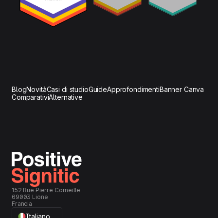
Blog
Novità
Casi di studio
Guide
Approfondimenti
Banner Canva
Comparativi
Alternative
152 Rue Pierre Corneille
69003 Lione
Francia
Italiano