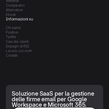
Webinar
Comparativi
Alternative
Ebook
Informazioni su
Chi siamo
Positive
Tariffe
Casi dei clienti
Impegni di RSI
Lavora con noi
Contatti
Soluzione SaaS per la gestione
delle firme email per Google
Workspace e Microsoft 365.