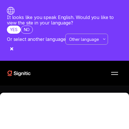
It looks like you speak English. Would you like to
view the site in your language?
YES
NO
Or select another language
RISORSE
CONFRONTI
WiseStamp vs Scribe
Qual è il software più adatto alla tua azienda? Vuoi
confrontare WiseStamp con Scribe? Scopri un'analisi
dettagliata di entrambe le soluzioni.