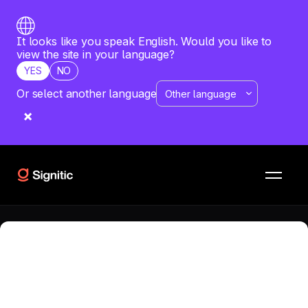
It looks like you speak English. Would you like to
view the site in your language?
YES
NO
Or select another language
RISORSE
CONFRONTI
Zumpul vs weadvocacy
Qual è il software più adatto alla tua azienda? Vuoi
confrontare Zumpul con weadvocacy? Scopri un'analisi
dettagliata di entrambe le soluzioni.