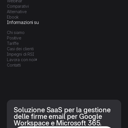
Webinar
Comparativi
Alternative
Ebook
Informazioni su
Chi siamo
Positive
Tariffe
Casi dei clienti
Impegni di RSI
Lavora con noi
Contatti
Soluzione SaaS per la gestione
delle firme email per Google
Workspace e Microsoft 365.