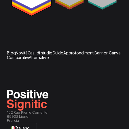
Blog
Novità
Casi di studio
Guide
Approfondimenti
Banner Canva
Comparativi
Alternative
152 Rue Pierre Corneille
69003 Lione
Francia
Italiano