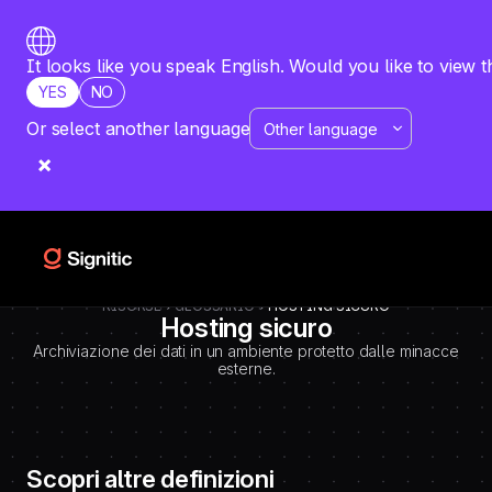
-
=============================================
DEBUT CODE E - TEMPLATE CMS DEFINITIONS / LEXIQUE
Emplacement Webflow: Template CMS Definitions > Page settings >
It looks like you speak English. Would you like to view t
Custom code > Inside tag
YES
NO
=============================================
-->
Or select another language
RISORSE
GLOSSARIO
HOSTING SICURO
Hosting sicuro
Archiviazione dei dati in un ambiente protetto dalle minacce
esterne.
Scopri altre definizioni