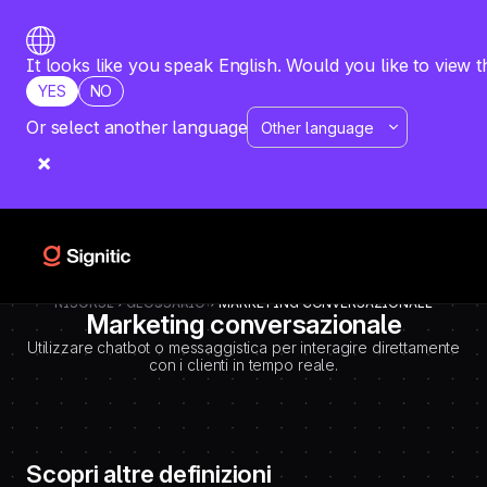
-
=============================================
DEBUT CODE E - TEMPLATE CMS DEFINITIONS / LEXIQUE
Emplacement Webflow: Template CMS Definitions > Page settings >
It looks like you speak English. Would you like to view t
Custom code > Inside tag
YES
NO
=============================================
-->
Or select another language
RISORSE
GLOSSARIO
MARKETING CONVERSAZIONALE
Marketing conversazionale
Utilizzare chatbot o messaggistica per interagire direttamente
con i clienti in tempo reale.
Scopri altre definizioni