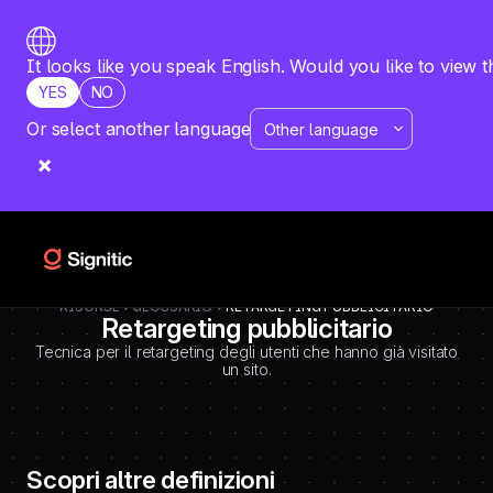
-
=============================================
DEBUT CODE E - TEMPLATE CMS DEFINITIONS / LEXIQUE
Emplacement Webflow: Template CMS Definitions > Page settings >
It looks like you speak English. Would you like to view t
Custom code > Inside tag
YES
NO
=============================================
-->
Or select another language
RISORSE
GLOSSARIO
RETARGETING PUBBLICITARIO
Retargeting pubblicitario
Tecnica per il retargeting degli utenti che hanno già visitato
un sito.
Scopri altre definizioni