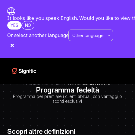
-
=============================================
DEBUT CODE E - TEMPLATE CMS DEFINITIONS / LEXIQUE
Emplacement Webflow: Template CMS Definitions > Page settings >
It looks like you speak English. Would you like to view t
Custom code > Inside tag
YES
NO
=============================================
-->
Or select another language
RISORSE
GLOSSARIO
PROGRAMMA FEDELTÀ
Programma fedeltà
Programma per premiare i clienti abituali con vantaggi o
sconti esclusivi.
Scopri altre definizioni