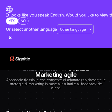
-
=============================================
DEBUT CODE E - TEMPLATE CMS DEFINITIONS / LEXIQUE
Emplacement Webflow: Template CMS Definitions > Page settings >
It looks like you speak English. Would you like to view t
Custom code > Inside tag
YES
NO
=============================================
-->
Or select another language
RISORSE
GLOSSARIO
MARKETING AGILE
Marketing agile
Approccio flessibile che consente di adattare rapidamente le
strategie di marketing in base ai risultati e al feedback dei
clienti.