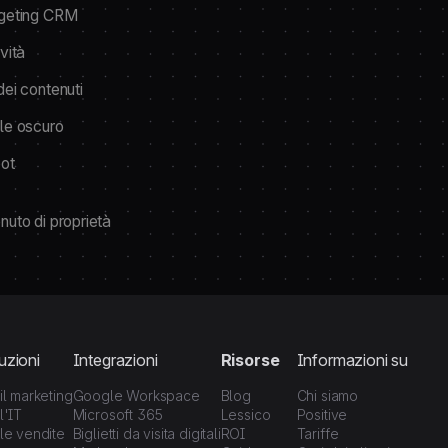
geting CRM
vità
dei contenuti
le oscuro
ot
nuto di proprietà
uzioni
Integrazioni
Risorse
Informazioni su
il marketing
Google Workspace
Blog
Chi siamo
l'IT
Microsoft 365
Lessico
Positive
le vendite
Biglietti da visita digitali
ROI
Tariffe