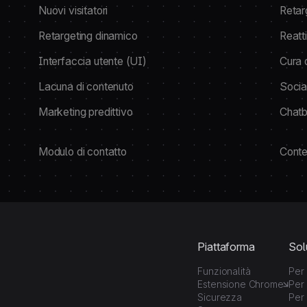
Nuovi visitatori
Retar
Retargeting dinamico
Reatti
Interfaccia utente (UI)
Cura 
Lacuna di contenuto
Socia
Marketing predittivo
Chatb
Modulo di contatto
Conte
Piattaforma
Sol
Funzionalità
Per 
Estensione Chrome
Per 
Sicurezza
Per 