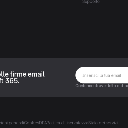
Supporto
lle firme email
t 365.
Confermo di aver letto e di a
ioni generali
Cookies
DPA
Politica di riservatezza
Stato dei servizi