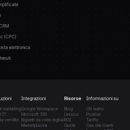
plificata
e
g CRM
ic (CPC)
osta elettronica
tenuti
uzioni
Integrazioni
Risorse
Informazioni su
il marketing
Google Workspace
Blog
Chi siamo
l'IT
Microsoft 365
Lessico
Positive
le vendite
Biglietti da visita digitali
ROI
Tariffe
Marketplace
Guide
Casi dei clienti