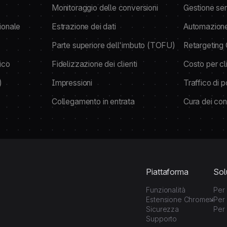
Monitoraggio delle conversioni
Gestione sem
ionale
Estrazione dei dati
Automazion
Parte superiore dell'imbuto (TOFU)
Retargetin
ico
Fidelizzazione dei clienti
Costo per cl
)
Impressioni
Traffico di p
Collegamento in entrata
Cura dei con
Piattaforma
Sol
Funzionalità
Per 
Estensione Chrome
Per 
Sicurezza
Per 
Supporto