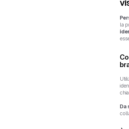
vi
Per
la p
ide
esse
Com
br
Util
iden
chia
Da 
col