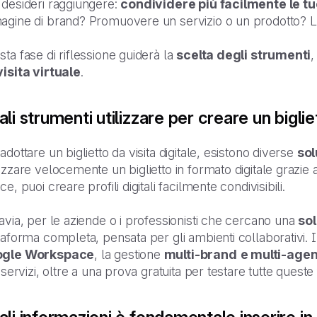
 desideri raggiungere:
condividere più facilmente le tu
agine di brand? Promuovere un servizio o un prodotto? La
ta fase di riflessione guiderà la
scelta degli strumenti
visita virtuale
.
li strumenti utilizzare per creare un bigliet
adottare un biglietto da visita digitale, esistono diverse
sol
izzare velocemente un biglietto in formato digitale grazie a
ce, puoi creare profili digitali facilmente condivisibili.
avia, per le aziende o i professionisti che cercano una
sol
taforma completa, pensata per gli ambienti collaborativi. 
gle Workspace
, la gestione
multi-brand
e multi-agen
i servizi, oltre a una prova gratuita per testare tutte queste 