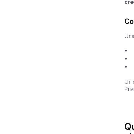
cre
Com
Un
Un d
Priv
Qu