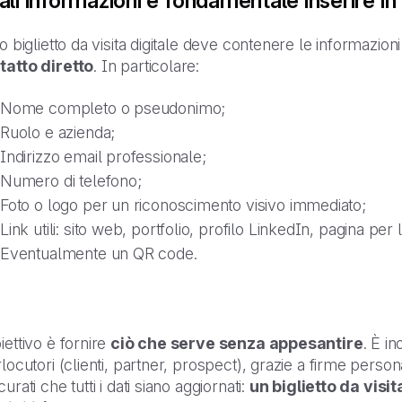
li informazioni è fondamentale inserire in u
uo biglietto da visita digitale deve contenere le informazion
tatto diretto
. In particolare:
Nome completo o pseudonimo;
Ruolo e azienda;
Indirizzo email professionale;
Numero di telefono;
Foto o logo per un riconoscimento visivo immediato;
Link utili: sito web, portfolio, profilo LinkedIn, pagina pe
Eventualmente un QR code.
iettivo è fornire
ciò che serve senza appesantire
. È in
rlocutori (clienti, partner, prospect), grazie a firme person
curati che tutti i dati siano aggiornati:
un biglietto da vis