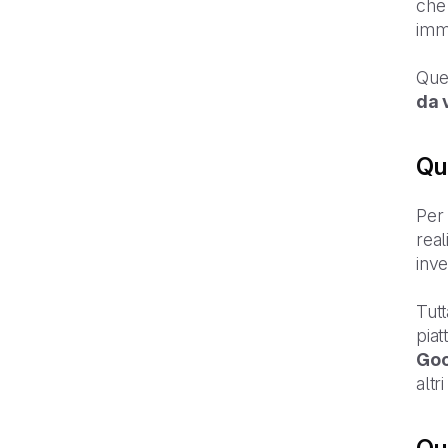
che
imm
Ques
da 
Qua
Per 
real
inve
Tutt
piat
Goo
altr