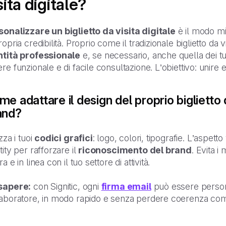
sita digitale?
sonalizzare un biglietto da visita digitale
è il modo mi
ropria credibilità. Proprio come il tradizionale biglietto da vi
ntità professionale
e, se necessario, anche quella dei tu
re funzionale e di facile consultazione. L’obiettivo: unire 
e adattare il design del proprio biglietto d
and?
izza i tuoi
codici grafici
: logo, colori, tipografie. L’aspet
tity per rafforzare il
riconoscimento del brand
. Evita i
ra e in linea con il tuo settore di attività.
sapere:
con Signitic, ogni
firma email
può essere personal
laboratore, in modo rapido e senza perdere coerenza com