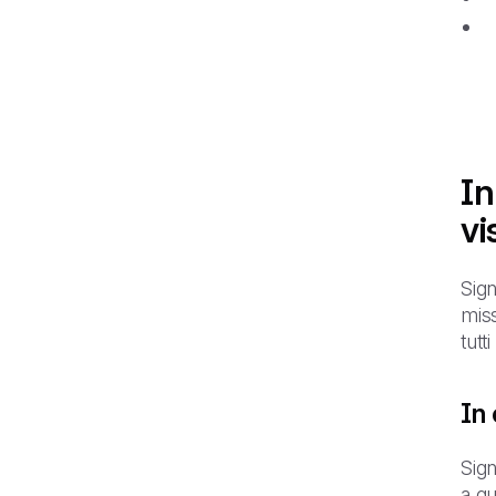
In
vi
Sign
miss
tutt
In 
Sign
a qu