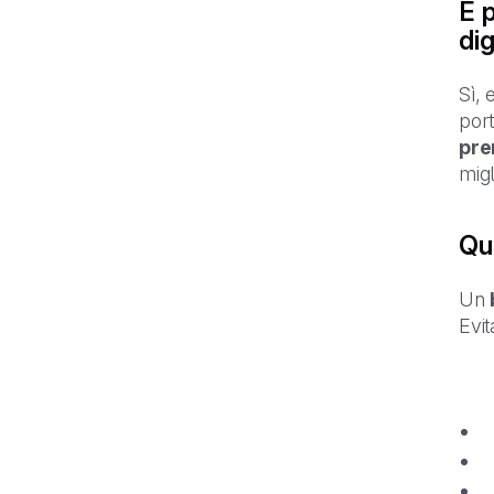
È p
dig
Sì, 
port
pre
migl
Qua
Un
Evit