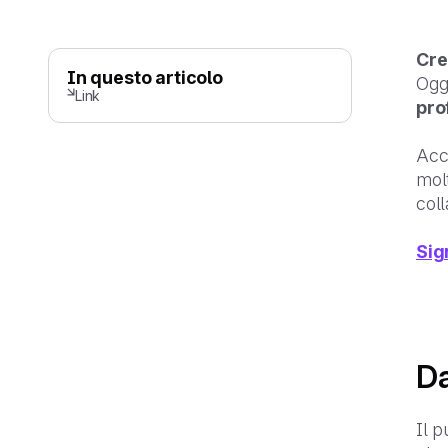
Cre
In questo articolo
Oggi
Link
pro
Acce
molt
coll
Sig
Da
Il p