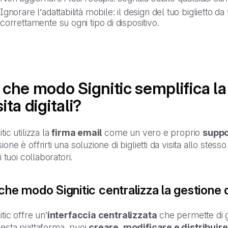
Ignorare l’adattabilità mobile: il design del tuo biglietto da
correttamente su ogni tipo di dispositivo.
 che modo Signitic semplifica la 
sita digitali?
itic utilizza la
firma email
come un vero e proprio
suppo
ione è offrirti una soluzione di biglietti da visita allo ste
i i tuoi collaboratori.
che modo Signitic centralizza la gestione d
itic offre un’
interfaccia centralizzata
che permette di ge
esta piattaforma, puoi
creare, modificare e distribuire