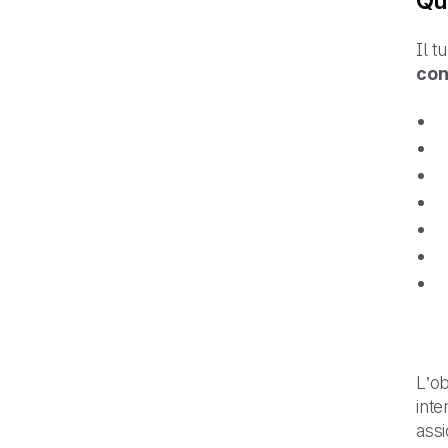
Qua
Il t
con
L’ob
inte
assi