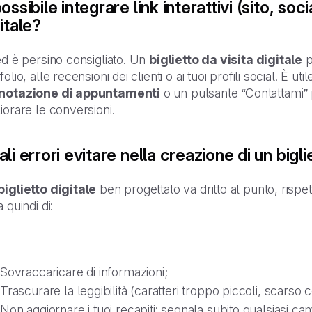
ossibile integrare link interattivi (sito, soc
itale?
ed è persino consigliato. Un
biglietto da visita digitale
p
folio, alle recensioni dei clienti o ai tuoi profili social. È uti
notazione di appuntamenti
o un pulsante
“Contattami”
iorare le conversioni.
li errori evitare nella creazione di un bigli
biglietto digitale
ben progettato va dritto al punto, rispet
a quindi di:
Sovraccaricare di informazioni;
Trascurare la leggibilità (caratteri troppo piccoli, scarso c
Non aggiornare i tuoi recapiti: segnala subito qualsiasi ca