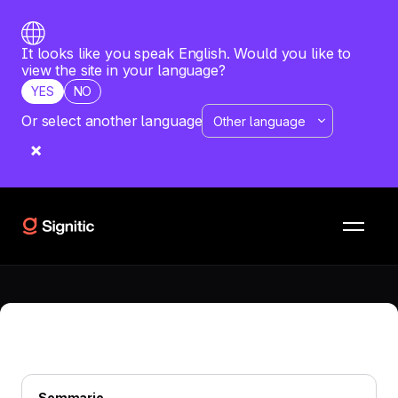
It looks like you speak English. Would you like to
view the site in your language?
YES
NO
Or select another language
FIRMA EMAIL
—
JUNE 9, 2026
10 messaggi da inviare tramite la tua
firma email
Scopri i 10 messaggi essenziali da includere nella tua firma
email per massimizzare l'impatto delle tue comunicazioni
professionali.
Sommario