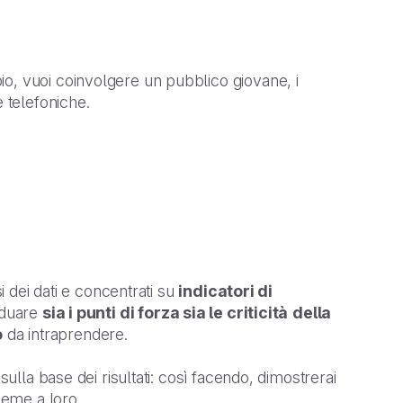
io, vuoi coinvolgere un pubblico giovane, i
e telefoniche.
i dei dati e concentrati su
indicatori di
viduare
sia i punti di forza sia le criticità
della
o
da intraprendere.
sulla base dei risultati: così facendo, dimostrerai
ieme a loro.