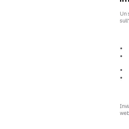
Un 
sul
Invi
web,