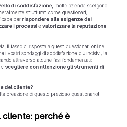
ivello di soddisfazione,
molte aziende scelgono
eneralmente strutturati come questionari,
ficace
per
rispondere alle esigenze dei
zzare i processi
e
valorizzare la reputazione
, il tasso di risposta a questi questionari online
ere i vostri sondaggi di soddisfazione più incisivi, la
sando attraverso alcune fasi fondamentali:
a
e
scegliere con attenzione gli strumenti di
e del cliente?
la creazione di questo prezioso questionario!
 cliente: perché è