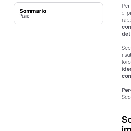
Per
Sommario
di p
Link
rap
con
del
Seco
risu
loro
iden
com
Per
Scop
So
i