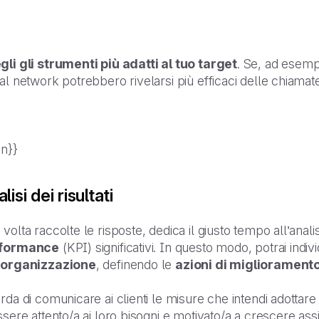
gli gli strumenti più adatti al tuo target
. Se, ad esemp
al network potrebbero rivelarsi più efficaci delle chiamat
an}}
lisi dei risultati
volta raccolte le risposte, dedica il giusto tempo all’analis
formance
(KPI) significativi. In questo modo, potrai indi
 organizzazione
, definendo le
azioni di migliorament
rda di comunicare ai clienti le misure che intendi adottare 
ssere attento/a ai loro bisogni e motivato/a a crescere ass