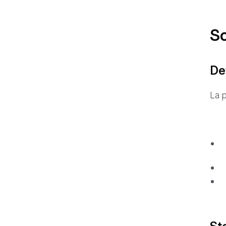
So
Def
La p