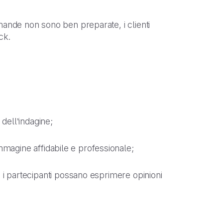
mande non sono ben preparate, i clienti
ck.
à dell’indagine;
immagine affidabile e professionale;
e i partecipanti possano esprimere opinioni