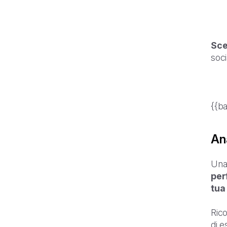
Sce
soci
{{b
Ana
Una 
per
tua
Rico
di e