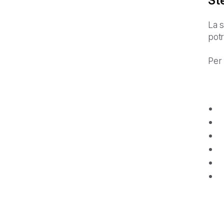
St
La s
potr
Per 