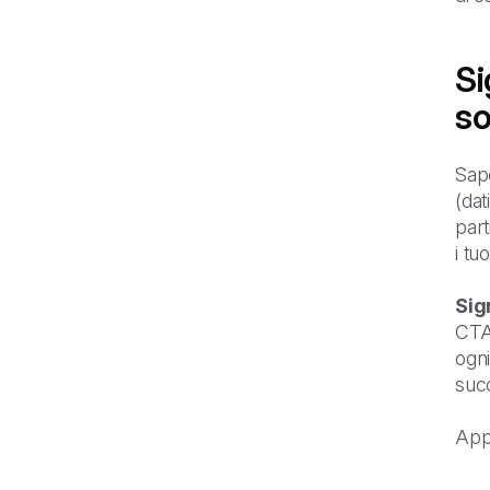
Si
so
Sap
(dat
part
i tu
Sig
CTA 
ogni
suc
Appr