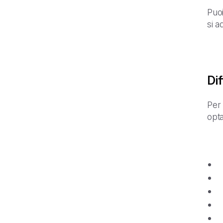
Puoi
si a
Di
Per 
opta