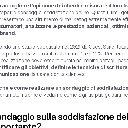
raccogliere l’opinione dei clienti e misurare il loro l
roporre sondaggi di soddisfazione online. Questi ultimi, g
presentano uno strumento di marketing estremamente ef
sumatori, analizzare le prestazioni aziendali, ottimi
 brand.
ndo uno studio pubblicato nel 2021 da Guest Suite, tuttavia
lta piuttosto basso: oscilla infatti tra il 5 e il 15%! Per rend
 realizzazione deve essere curata nei minimi dettagli, pas
tificare gli obiettivi
,
definire le tecniche di scrittur
unicazione
da usare con la clientela.
ché e come realizzare un sondaggio di soddisfazion
riamolo insieme e vediamo come Signitic può guidarti nel
ndaggio sulla soddisfazione del
mportante?