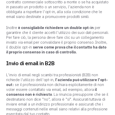
contratto commerciale sottoscritto a monte o se ha acquistato
in passato un prodotto o un servizio, l'azienda non è
obbligata a rispettare l'opt-in, alla sola condizione che le
email siano destinate a promuovere prodotti simili.
Inoltre
è consigliabile richiedere un double opt-in
per
garantire che il cliente accetti l'utilizzo dei suoi dati personali.
Per fare ciò, la persona deve fare clic su un collegamento
inviato via email per convalidare il proprio consenso. Inoltre,
il double opt-in
serve come prova che il contatto ha dato
il proprio consenso in caso di controllo.
Invio di email in B2B
L'invio di email negli scambi tra professionisti (B2B) non
richiede l'utilizzo dell'opt-in,
l'azienda può utilizzare l'opt-
out :
se il professionista non dichiara esplicitamente di non
voler essere contattato via email, ad esempio, allora
il
consenso non è richiesto
. La rinuncia presuppone che se il
destinatario non dice "no", allora è "sì". Assicurati tuttavia di
inviare email a un indirizzo professionale e assicurati che i
messaggi contenuti nelle email siano relativi alla professione
esercitata dal tuo contatto.