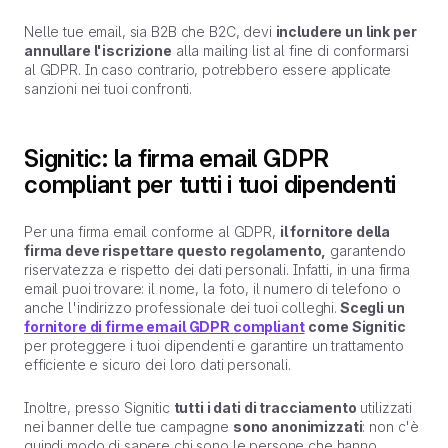
Nelle tue email, sia B2B che B2C, devi
includere un link per
annullare l'iscrizione
alla mailing list al fine di conformarsi
al GDPR. In caso contrario, potrebbero essere applicate
sanzioni nei tuoi confronti.
Signitic: la firma email GDPR
compliant per tutti i tuoi dipendenti
Per una firma email conforme al GDPR,
il fornitore della
firma deve rispettare questo regolamento,
garantendo
riservatezza e rispetto dei dati personali. Infatti, in una firma
email puoi trovare: il nome, la foto, il numero di telefono o
anche l'indirizzo professionale dei tuoi colleghi.
Scegli un
fornitore di firme email GDPR compliant
come Signitic
per proteggere i tuoi dipendenti e garantire un trattamento
efficiente e sicuro dei loro dati personali.
Inoltre, presso Signitic
tutti i dati di tracciamento
utilizzati
nei banner delle tue campagne
sono anonimizzati
: non c'è
quindi modo di sapere chi sono le persone che hanno