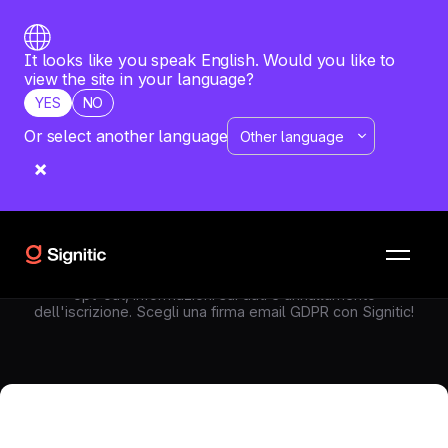
It looks like you speak English. Would you like to
view the site in your language?
YES
NO
Or select another language
FIRMA EMAIL
—
JUNE 9, 2026
Firma email GDPR: quali sono le
migliori pratiche per comunicare via
email?
Signitic offre soluzioni conformi al GDPR per campagne
email sicure. Rispetta la privacy dei contatti con opt-in,
opt-out, informazioni sui dati e annullamento
dell'iscrizione. Scegli una firma email GDPR con Signitic!