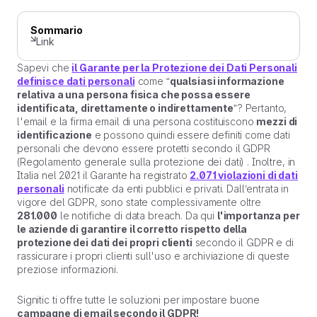
Sommario
Link
Sapevi che
il Garante per la Protezione dei Dati Personali
definisce dati personali
come “
qualsiasi informazione
relativa a una persona fisica che possa essere
identificata, direttamente o indirettamente
”? Pertanto,
l'email e la firma email di una persona costituiscono
mezzi di
identificazione
e possono quindi essere definiti come dati
personali che devono essere protetti secondo il GDPR
(Regolamento generale sulla protezione dei dati) . Inoltre, in
Italia nel 2021 il Garante ha registrato
2.071 violazioni di dati
personali
notificate da enti pubblici e privati. Dall’entrata in
vigore del GDPR, sono state complessivamente oltre
281.000
le notifiche di data breach. Da qui
l'importanza per
le aziende di garantire il corretto rispetto della
protezione dei dati dei propri clienti
secondo il GDPR e di
rassicurare i propri clienti sull'uso e archiviazione di queste
preziose informazioni.
Signitic ti offre tutte le soluzioni per impostare buone
campagne di email secondo il GDPR!