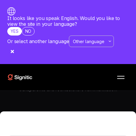
It looks like you speak English. Would you like to
view the site in your language?
YES
NO
Or select another language
E-MAIL SIGNATUR
—
JULY 30, 2026
DSGVO-konforme E-Mail-Signatur:
Beste Praktiken für den sicheren E-
Mail-Verkehr
Signitic unterstützt Sie bei der Einrichtung DSGVO-
konformer E-Mail-Signaturen für eine sichere,
transparente und rechtssichere Kommunikation.