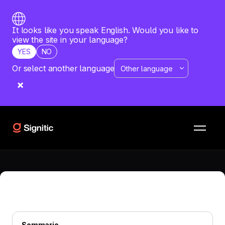
It looks like you speak English. Would you like to
view the site in your language?
YES
NO
Or select another language
FIRMA EMAIL
—
JUNE 9, 2026
Quale formato usare per una firma
email professionale?
Sai quale formato di firma email adottare per
personalizzare i tuoi invii? Ti sveliamo la struttura per una
firma email professionale di successo!
Sommario