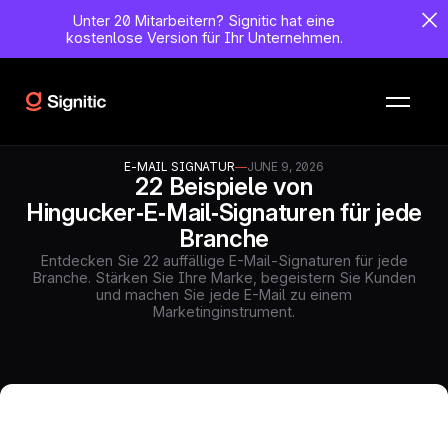
Unter 20 Mitarbeitern?
Signitic hat eine
kostenlose Version für Ihr Unternehmen.
E-MAIL SIGNATUR
—
JUNE 9, 2026
22 Beispiele von
Hingucker‑E‑Mail‑Signaturen für jede
Branche
Entdecken Sie 22 auffällige E-Mail-Signaturen für jede
Branche. Stärken Sie Ihre Marke, begeistern Sie Kunden
und machen Sie jede E-Mail zu einem
Marketinginstrument.