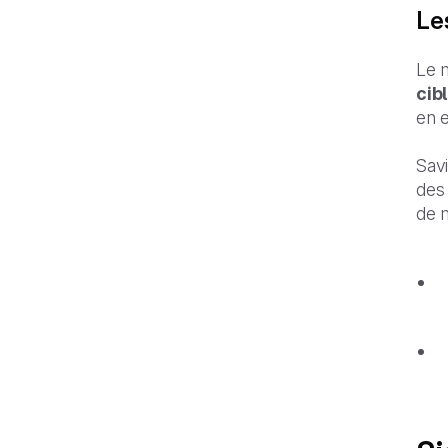
Les
Le m
cib
en e
Savi
des
de 