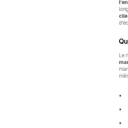
l’en
long
cli
d’é
Que
Le m
mar
marq
même