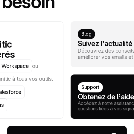
 besoin
Blog
tic
Suivez l’actualité
Découvrez des conseils 
érés
améliorer vos emails et t
 Workspace
ou
itic à tous vos outils.
Support
alesforce
Obtenez de l’aid
Accédez à notre assistanc
ns
questions liées à vos signa