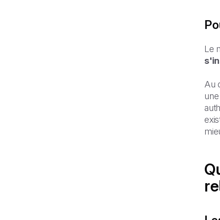
Po
Le m
s'i
Au d
une 
aut
exis
mieu
Qu
re