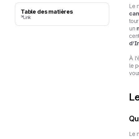
Le 
Table des matières
can
Link
tour
un
cent
d’I
À l’
le p
vou
Le
Qu
Le m