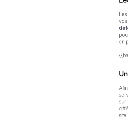
Les
Les
vos
déf
pou
en 
{{b
Un 
Afin
serv
sur 
diff
site