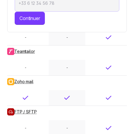
-
-
Continuer
Front
-
-
Teamtailor
-
-
Zoho mail
FTP / SFTP
-
-