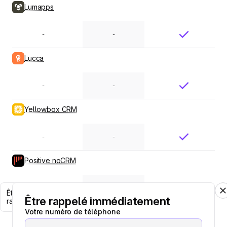
Lumapps
-
-
Lucca
-
-
Yellowbox CRM
-
-
Positive noCRM
-
-
Être
Être rappelé immédiatement
rappelé
Votre numéro de téléphone
Positive User