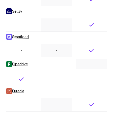
Sellsy
-
-
Smartlead
-
-
Pipedrive
-
-
Eurecia
-
-