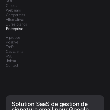
ROI
Guides
Webinars
Comparatifs
Alternatives
Livres blancs
Entreprise
À propos
Positive
Tarifs
Cas clients
RSE
Jobs
Contact
Solution SaaS de gestion de
signature email pour Google