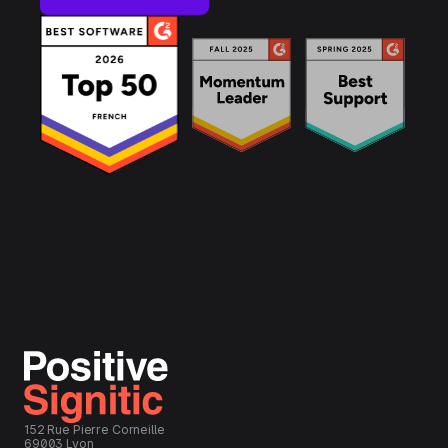
152 Rue Pierre Corneille
69003 Lyon