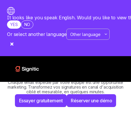
It looks like you speak English. Would you like to view t
YES
NO
Or select another language
Solution pour
Marketing
Transformer vos mails en
nouveau canal d’acquisition
Chaque email expédié par votre équipe est une opportunité
marketing. Transformez vos signatures en canal d'acquisition
ciblé et mesurable, en quelques minutes.
Essayer gratuitement
Réserver une démo