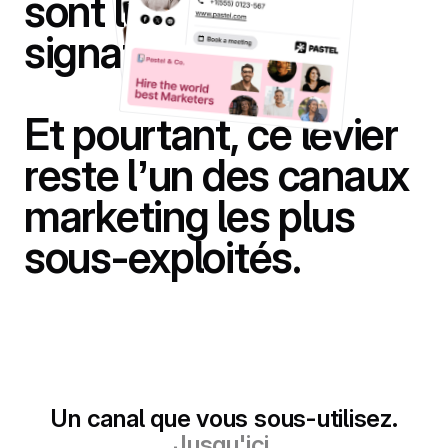
sont
lus
jusqu’à
la
signature.
Et
pourtant,
ce
levier
reste
l’un
des
canaux
marketing
les
plus
sous-exploités.
Un canal que vous sous-utilisez.
Jusqu'ici.