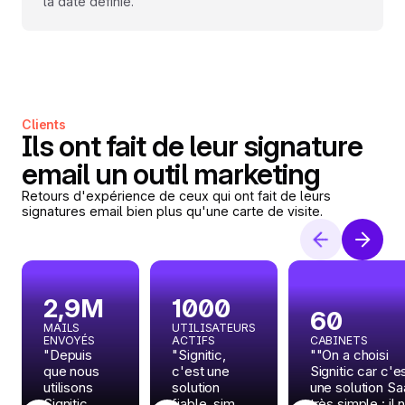
la date définie.
Clients
Ils ont fait de leur signature
email un outil marketing
Retours d'expérience de ceux qui ont fait de leurs
signatures email bien plus qu'une carte de visite.
2,9M
1000
60
MAILS
UTILISATEURS
ENVOYÉS
ACTIFS
CABINETS
"Depuis
"Signitic,
""On a choisi
que nous
c'est une
Signitic car c'e
utilisons
solution
une solution S
Signitic,
fiable, simple
très simple : il 