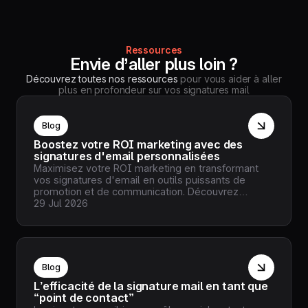
Ressources
Envie d’aller plus loin ?
Découvrez toutes nos ressources
pour vous aider à aller
plus en profondeur sur vos signatures mail
Blog
Boostez votre ROI marketing avec des
signatures d'email personnalisées
Maximisez votre ROI marketing en transformant
vos signatures d'email en outils puissants de
promotion et de communication. Découvrez
comment des signatures personnalisées peuvent
29 Jul 2026
renforcer la reconnaissance de votre marque et
inciter à l'action.
Blog
L’efficacité de la signature mail en tant que
“point de contact”