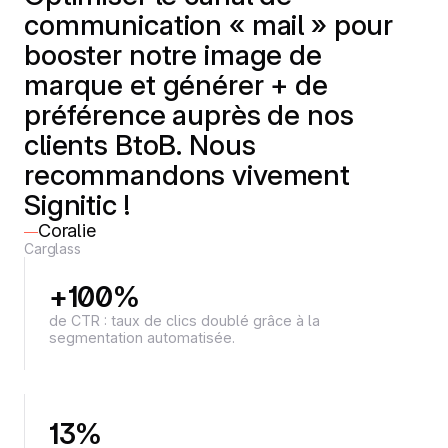
communication « mail » pour
booster notre image de
marque et générer + de
préférence auprès de nos
clients BtoB. Nous
recommandons vivement
Signitic !
Coralie
—
Carglass
+100%
de CTR : taux de clics doublé grâce à la
segmentation automatisée.
13%