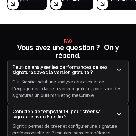
nous avons
et qui répond
a rien à installer
constaté
à des enjeux
sur les postes 
une nette
qui étaient
travail. Pour no
amélioration
encore sous-
c’est le moyen
de la
exploités.
idéal de
cohérence
Mais surtout,
centraliser nos
de notre
c'est une
signatures et d
FAQ
marque. "
équipe super
pousser nos
Vous avez une question ? On y
réactive."
actualités,
répond.
comme nos
webinaires, de
manière
Peut-on analyser les performances de ses 
professionnelle
signatures avec la version gratuite ?
Oui. Signitic inclut une analyse des clics et de
l'engagement dans sa version gratuite, pour faire des
signatures un outil marketing mesurable.
Combien de temps faut-il pour créer sa 
signature avec Signitic ?
Signitic permet de créer et configurer une signature
professionnelle en 2 minutes, sans compétence