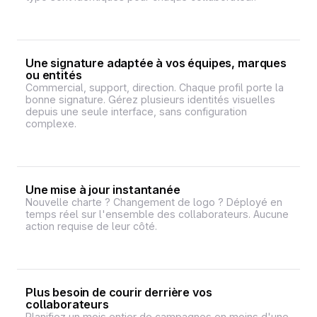
Une signature adaptée à vos équipes, marques
ou entités
Commercial, support, direction. Chaque profil porte la
bonne signature. Gérez plusieurs identités visuelles
depuis une seule interface, sans configuration
complexe.
Une mise à jour instantanée
Nouvelle charte ? Changement de logo ? Déployé en
temps réel sur l'ensemble des collaborateurs. Aucune
action requise de leur côté.
Plus besoin de courir derrière vos
collaborateurs
Planifiez un mois entier de campagnes en moins d'une