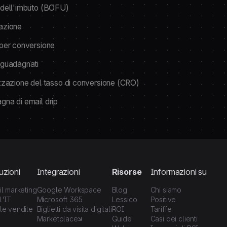
dell'imbuto (BOFU)
azione
per conversione
guadagnati
zzazione del tasso di conversione (CRO)
na di email drip
uzioni
Integrazioni
Risorse
Informazioni su
il marketing
Google Workspace
Blog
Chi siamo
l'IT
Microsoft 365
Lessico
Positive
le vendite
Biglietti da visita digitali
ROI
Tariffe
Marketplace
Guide
Casi dei clienti