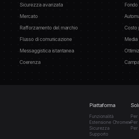
Sicurezza avanzata
Fondo 
Mercato
Autom
Rafforzamento del marchio
Costo 
Flusso di comunicazione
Media 
Messaggistica istantanea
Ottimi
Coerenza
Campag
Piattaforma
Sol
Funzionalità
Per 
Estensione Chrome
Per 
Sicurezza
Per 
Supporto