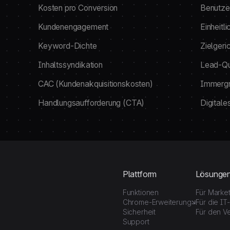
Kosten pro Conversion
Benutze
Kundenengagement
Einheitli
Keyword-Dichte
Zielgeri
Inhaltssyndikation
Lead-Qua
CAC (Kundenakquisitionskosten)
Immergr
Handlungsaufforderung (CTA)
Digitale
Plattform
Lösunge
Funktionen
Für Marke
Chrome-Erweiterung
Für die IT
Sicherheit
Für den Ve
Support