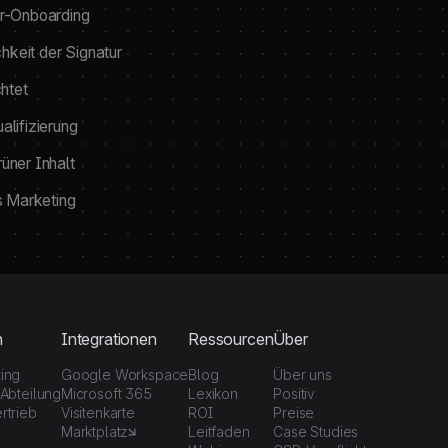
r-Onboarding
chkeit der Signatur
chtet
lifizierung
üner Inhalt
s Marketing
n
Integrationen
Ressourcen
Über
ting
Google Workspace
Blog
Über uns
-Abteilung
Microsoft 365
Lexikon
Positiv
rtrieb
Visitenkarte
ROI
Preise
Marktplatz
Leitfaden
Case Studies