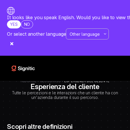
-
=============================================
DEBUT CODE E - TEMPLATE CMS DEFINITIONS / LEXIQUE
Emplacement Webflow: Template CMS Definitions > Page settings >
It looks like you speak English. Would you like to view t
Custom code > Inside tag
YES
NO
=============================================
-->
Or select another language
RISORSE
GLOSSARIO
ESPERIENZA DEL CLIENTE
Esperienza del cliente
Tutte le percezioni e le interazioni che un cliente ha con
un'azienda durante il suo percorso.
Scopri altre definizioni