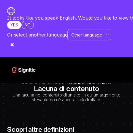
-
=============================================
DEBUT CODE E - TEMPLATE CMS DEFINITIONS / LEXIQUE
Emplacement Webflow: Template CMS Definitions > Page settings >
It looks like you speak English. Would you like to view t
Custom code > Inside tag
YES
NO
=============================================
-->
Or select another language
RISORSE
GLOSSARIO
LACUNA DI CONTENUTO
Lacuna di contenuto
Una lacuna nel contenuto di un sito, in cui un argomento
rilevante non è ancora stato trattato.
Scopri altre definizioni