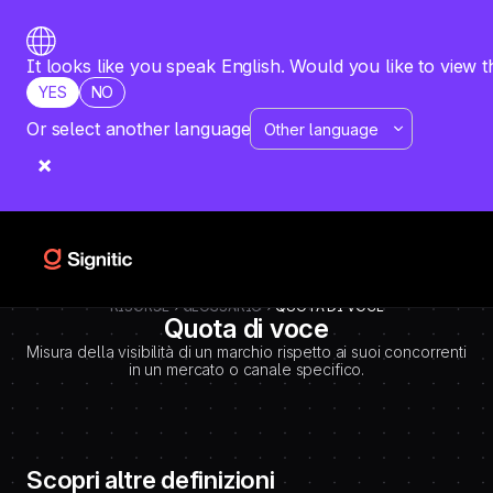
-
=============================================
DEBUT CODE E - TEMPLATE CMS DEFINITIONS / LEXIQUE
Emplacement Webflow: Template CMS Definitions > Page settings >
It looks like you speak English. Would you like to view t
Custom code > Inside tag
YES
NO
=============================================
-->
Or select another language
RISORSE
GLOSSARIO
QUOTA DI VOCE
Quota di voce
Misura della visibilità di un marchio rispetto ai suoi concorrenti
in un mercato o canale specifico.
Scopri altre definizioni