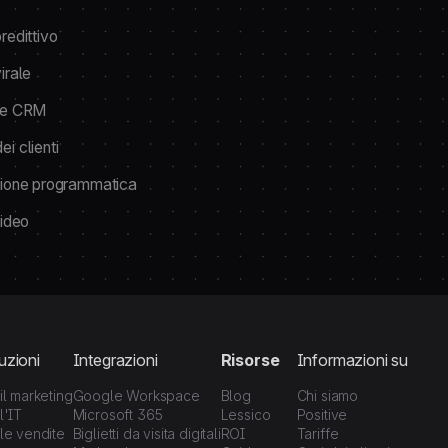
redittivo
irale
ne CRM
i clienti
zione programmatica
video
uzioni
Integrazioni
Risorse
Informazioni su
il marketing
Google Workspace
Blog
Chi siamo
l'IT
Microsoft 365
Lessico
Positive
le vendite
Biglietti da visita digitali
ROI
Tariffe