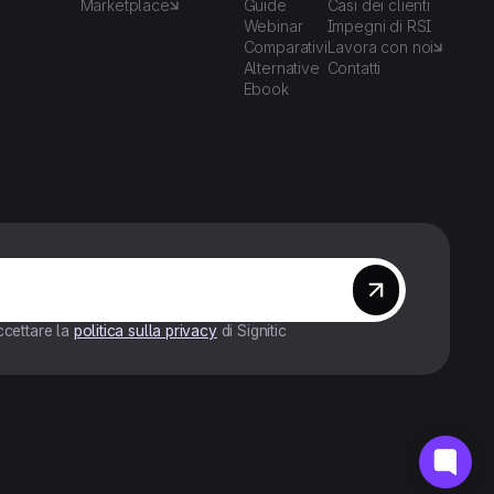
Marketplace
Guide
Casi dei clienti
Webinar
Impegni di RSI
Comparativi
Lavora con noi
Alternative
Contatti
Ebook
ccettare la
politica sulla privacy
di Signitic