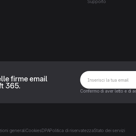
Supporto
lle firme email
t 365.
Confermo di aver letto e di a
ioni generali
Cookies
DPA
Politica di riservatezza
Stato dei servizi