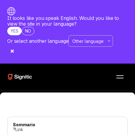
It looks like you speak English. Would you like to
view the site in your language?
YES
NO
Or select another language
FIRMA EMAIL
—
JUNE 9, 2026
La guida definitiva alle firme email
per Scale Ups
Come Scale Ups ha utilizzato la firma email
Sommario
Link