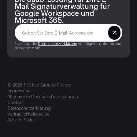
Mail Signaturverwaltung für
Google Workspace und
Microsoft 365.
Ich habe die
Datenschutzerklärung
von Signitic gelesen und
akzeptiere sie.
© 2026 Positive Groupe France
Impressum
Allgemeine Geschäftsbedingungen
Cookies
Datenschutzerklärung
Vertraulichkeitspolitik
Service Status