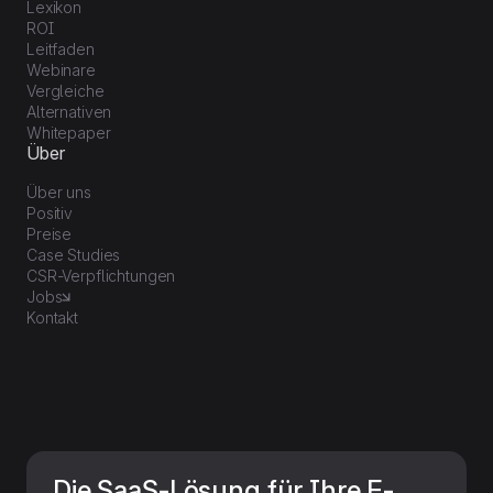
Lexikon
ROI
Leitfaden
Webinare
Vergleiche
Alternativen
Whitepaper
Über
Über uns
Positiv
Preise
Case Studies
CSR-Verpflichtungen
Jobs
Kontakt
Die SaaS-Lösung für Ihre E-