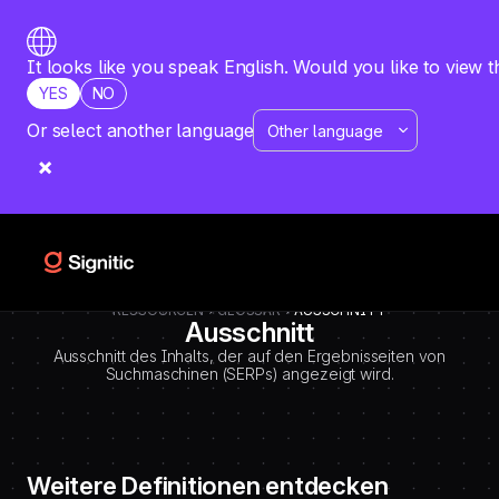
-
=============================================
DEBUT CODE E - TEMPLATE CMS DEFINITIONS / LEXIQUE
Emplacement Webflow: Template CMS Definitions > Page settings >
It looks like you speak English. Would you like to view t
Custom code > Inside tag
YES
NO
=============================================
-->
Or select another language
RESSOURCEN
GLOSSAR
AUSSCHNITT
Ausschnitt
Ausschnitt des Inhalts, der auf den Ergebnisseiten von
Suchmaschinen (SERPs) angezeigt wird.
Weitere Definitionen entdecken