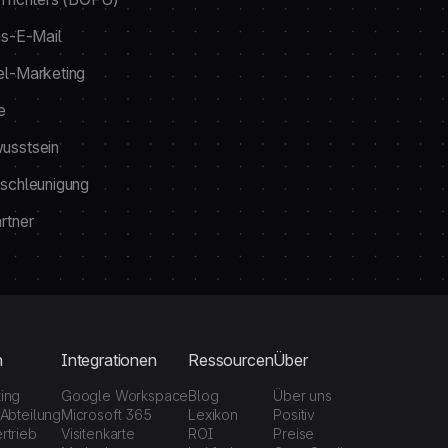
ns-E-Mail
l-Marketing
e
usstsein
schleunigung
rtner
n
Integrationen
Ressourcen
Über
ting
Google Workspace
Blog
Über uns
-Abteilung
Microsoft 365
Lexikon
Positiv
rtrieb
Visitenkarte
ROI
Preise