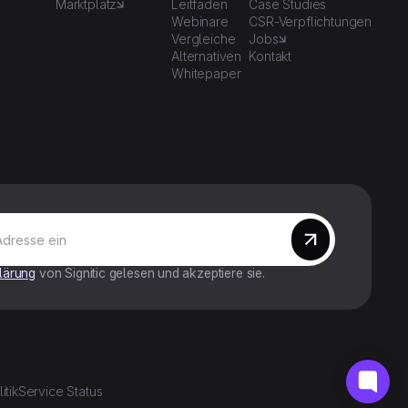
Marktplatz
Leitfaden
Case Studies
Webinare
CSR-Verpflichtungen
Vergleiche
Jobs
Alternativen
Kontakt
Whitepaper
lärung
von Signitic gelesen und akzeptiere sie.
itik
Service Status