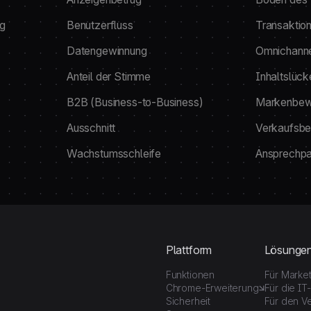
ng
Benutzerfluss
Transaktio
Datengewinnung
Omnichanne
Anteil der Stimme
Inhaltslück
B2B (Business-to-Business)
Markenbew
Ausschnitt
Verkaufsbe
Wachstumsschleife
Ansprechpa
Plattform
Lösunge
Funktionen
Für Marke
Chrome-Erweiterung
Für die IT
Sicherheit
Für den Ve