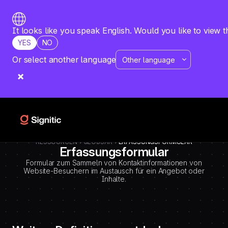
-
=============================================
DEBUT CODE E - TEMPLATE CMS DEFINITIONS / LEXIQUE
Emplacement Webflow: Template CMS Definitions > Page settings >
It looks like you speak English. Would you like to view t
Custom code > Inside tag
YES
NO
=============================================
-->
Or select another language
RESSOURCEN
GLOSSAR
ERFASSUNGSFORMULAR
Erfassungsformular
Formular zum Sammeln von Kontaktinformationen von
Website-Besuchern im Austausch für ein Angebot oder
Inhalte.