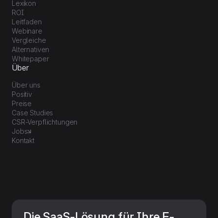
Lexikon
ROI
Leitfaden
Webinare
Vergleiche
Alternativen
Whitepaper
Über
Über uns
Positiv
Preise
Case Studies
CSR-Verpflichtungen
Jobs
Kontakt
Die SaaS-Lösung für Ihre E-