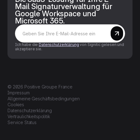
Mail Signaturverwaltung für
Google Workspace und
Microsoft 365.
Ich habe die
Datenschutzerklärung
von Signitic gelesen und
akzeptiere sie.
© 2026 Positive Groupe France
Impressum
Allgemeine Geschäftsbedingungen
Cookies
Datenschutzerklärung
Vertraulichkeitspolitik
Service Status