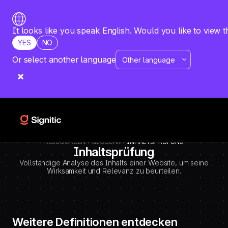
-
=============================================
DEBUT CODE E - TEMPLATE CMS DEFINITIONS / LEXIQUE
Emplacement Webflow: Template CMS Definitions > Page settings >
It looks like you speak English. Would you like to view t
Custom code > Inside tag
YES
NO
=============================================
-->
Or select another language
RESSOURCEN
GLOSSAR
INHALTSPRÜFUNG
Inhaltsprüfung
Vollständige Analyse des Inhalts einer Website, um seine
Wirksamkeit und Relevanz zu beurteilen.
Weitere Definitionen entdecken