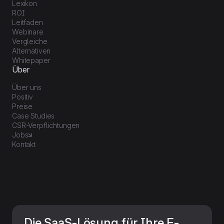
Lexikon
ROI
Leitfaden
Webinare
Vergleiche
Alternativen
Whitepaper
Über
Über uns
Positiv
Preise
Case Studies
CSR-Verpflichtungen
Jobs
Kontakt
Die SaaS-Lösung für Ihre E-