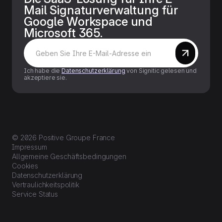
Mail Signaturverwaltung für
Google Workspace und
Microsoft 365.
Ich habe die
Datenschutzerklärung
von Signitic gelesen und
akzeptiere sie.
© 2026 Positive Groupe France
Impressum
Allgemeine Geschäftsbedingungen
Cookies
Datenschutzerklärung
Vertraulichkeitspolitik
Service Status