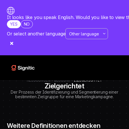
-
=============================================
DEBUT CODE E - TEMPLATE CMS DEFINITIONS / LEXIQUE
Emplacement Webflow: Template CMS Definitions > Page settings >
It looks like you speak English. Would you like to view t
Custom code > Inside tag
YES
NO
=============================================
-->
Or select another language
RESSOURCEN
GLOSSAR
ZIELGERICHTET
Zielgerichtet
Der Prozess der Identifizierung und Segmentierung einer
bestimmten Zielgruppe für eine Marketingkampagne.
Weitere Definitionen entdecken