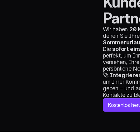
Kund
Part
Wir haben
20 
denen Sie Ihr
Sommerurlau
Die
sofort ei
perfekt, um Ih
versehen, Ihre
persönliche No
🚀
Integrieren
um Ihrer Komm
geben – und au
Kontakte zu bl
Kostenlos her