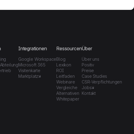
n
Integrationen
Ressourcen
Über
ting
Google Workspace
Blog
Über uns
-Abteilung
Microsoft 365
Lexikon
Positiv
rtrieb
Visitenkarte
ROI
Preise
Marktplatz
Leitfaden
Case Studies
Webinare
CSR-Verpflichtungen
Vergleiche
Jobs
Alternativen
Kontakt
Whitepaper