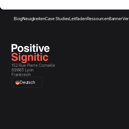
Blog
Neuigkeiten
Case Studies
Leitfaden
Ressourcen
Banner
Ver
152 Rue Pierre Corneille
69003 Lyon
Frankreich
Deutsch