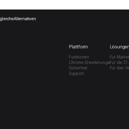
gleiche
Alternativen
Plattform
Lösunge
Funktionen
Für Marke
Chrome-Erweiterung
Für die IT
Sicherheit
Für den Ve
Support