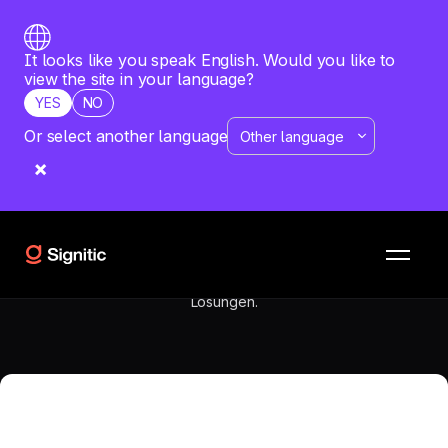
It looks like you speak English. Would you like to
view the site in your language?
YES
NO
Or select another language
RESSOURCEN
VERGLEICHE
Newoldstamp vs Boost
My Mail
Welche Software eignet sich am besten für Ihr
Unternehmen? Möchten Sie Newoldstamp mit Boost My Mail
vergleichen? Erhalten Sie eine detaillierte Analyse beider
Lösungen.