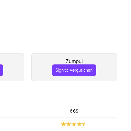
Zumpul
Signitic vergleichen
0.6$