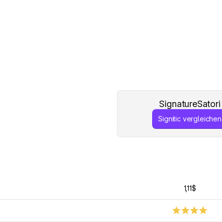
SignatureSatori
Signitic vergleichen
1,11$