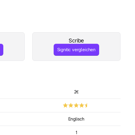
Scribe
Signitic vergleichen
2€
Englisch
1