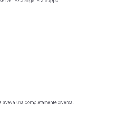
i server Exchange. Era troppo
 ne aveva una completamente diversa;