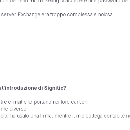
mbri del team di marketing di accedere alle password de
il server Exchange era troppo complessa e noiosa.
l'introduzione di Signitic?
tre e-mail e le portano nei loro cantieri.
rme diverse.
pio, ha usato una firma, mentre il mio collega contabile