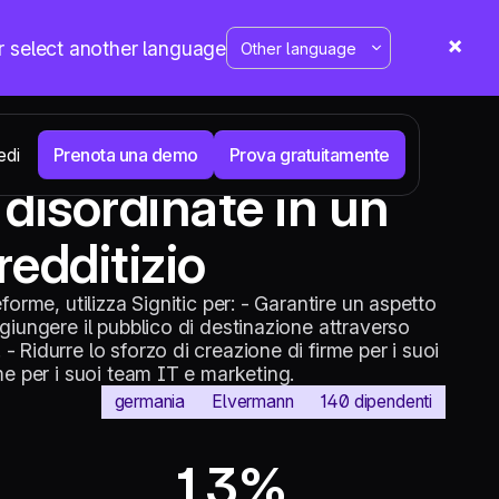
r select another language
Prenota una demo
Prova gratuitamente
edi
 disordinate in un
Informazioni su Signitic
I nostri casi di studio
Tutte le funzionalità
redditizio
Brand Assets
Estendi
Integrazioni
Chi siamo
Informazioni su Signitic
forme, utilizza Signitic per: - Garantire un aspetto
La soluzione per la gestione delle firme
Positive
email
giungere il pubblico di destinazione attraverso
rme
Firme e-mail: un nuovo canale
sui
 Ridurre lo sforzo di creazione di firme per i suoi
di comunicazione strategico
media
me per i suoi team IT e marketing.
ella
per Foncia
 firme e campagne
germania
Elvermann
140 dipendenti
1,3%